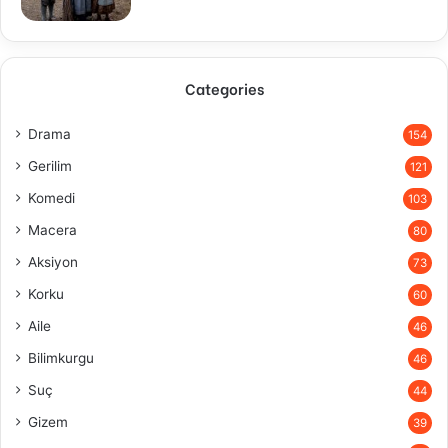
Categories
Drama
154
Gerilim
121
Komedi
103
Macera
80
Aksiyon
73
Korku
60
Aile
46
Bilimkurgu
46
Suç
44
Gizem
39