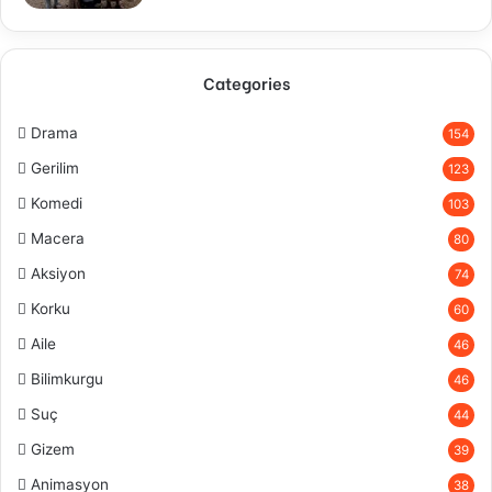
Categories
Drama
154
Gerilim
123
Komedi
103
Macera
80
Aksiyon
74
Korku
60
Aile
46
Bilimkurgu
46
Suç
44
Gizem
39
Animasyon
38