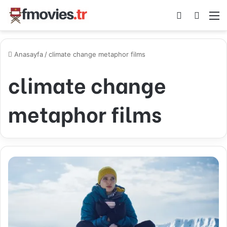
Kayıt Ol
Arama 
M
Anasayfa
/
climate change metaphor films
climate change
metaphor films