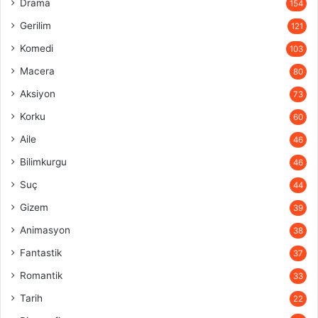
Drama
154
Gerilim
121
Komedi
103
Macera
80
Aksiyon
73
Korku
60
Aile
46
Bilimkurgu
46
Suç
44
Gizem
39
Animasyon
38
Fantastik
37
Romantik
33
Tarih
22