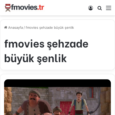
Kayıt Ol
Arama 
M
Anasayfa
/
fmovies şehzade büyük şenlik
fmovies şehzade
büyük şenlik