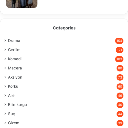
Categories
Drama
154
Gerilim
121
Komedi
103
Macera
80
Aksiyon
73
Korku
60
Aile
46
Bilimkurgu
46
Suç
44
Gizem
39