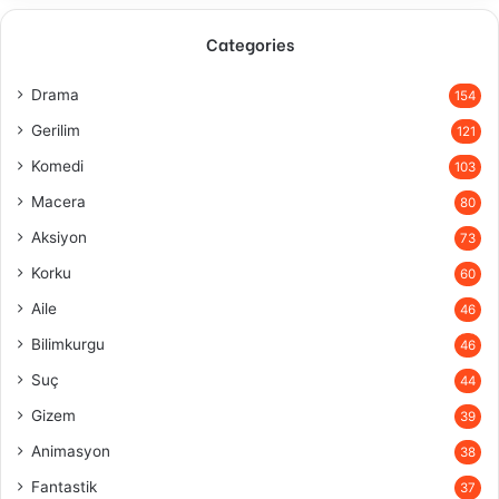
Categories
Drama
154
Gerilim
121
Komedi
103
Macera
80
Aksiyon
73
Korku
60
Aile
46
Bilimkurgu
46
Suç
44
Gizem
39
Animasyon
38
Fantastik
37