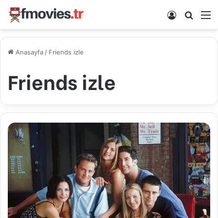
Kayıt Ol
Arama 
M
Anasayfa
/
Friends izle
Friends izle