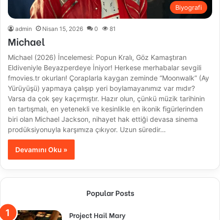
Biyografi
admin
Nisan 15, 2026
0
81
Michael
Michael (2026) İncelemesi: Popun Kralı, Göz Kamaştıran
Eldiveniyle Beyazperdeye İniyor! Herkese merhabalar sevgili
fmovies.tr okurları! Çoraplarla kaygan zeminde “Moonwalk” (Ay
Yürüyüşü) yapmaya çalışıp yeri boylamayanımız var mıdır?
Varsa da çok şey kaçırmıştır. Hazır olun, çünkü müzik tarihinin
en tartışmalı, en yetenekli ve kesinlikle en ikonik figürlerinden
biri olan Michael Jackson, nihayet hak ettiği devasa sinema
prodüksiyonuyla karşımıza çıkıyor. Uzun süredir…
Devamını Oku »
Popular Posts
Project Hail Mary