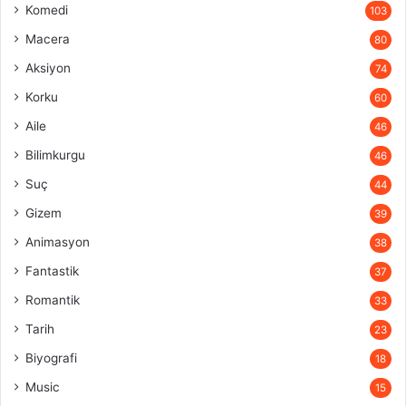
Komedi
103
Macera
80
Aksiyon
74
Korku
60
Aile
46
Bilimkurgu
46
Suç
44
Gizem
39
Animasyon
38
Fantastik
37
Romantik
33
Tarih
23
Biyografi
18
Music
15