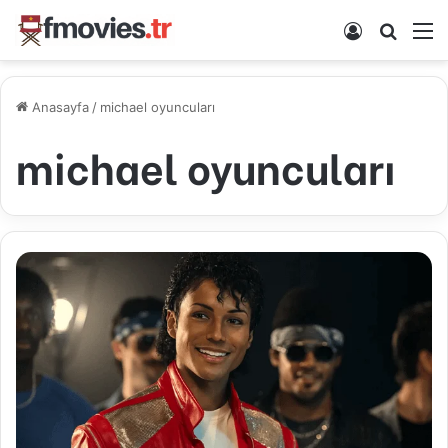
Kayıt Ol
Arama 
M
Anasayfa
/
michael oyuncuları
michael oyuncuları