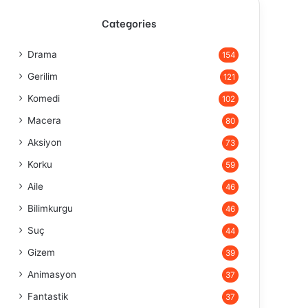
Categories
Drama
154
Gerilim
121
Komedi
102
Macera
80
Aksiyon
73
Korku
59
Aile
46
Bilimkurgu
46
Suç
44
Gizem
39
Animasyon
37
Fantastik
37