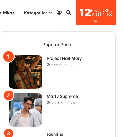
12
FEATURED
olitikası
Kategoriler
Kayıt Ol
Arama yap ...
ARTICLES
Popular Posts
Project Hail Mary
Mart 12, 2026
Marty Supreme
Aralık 30, 2025
Jasmine