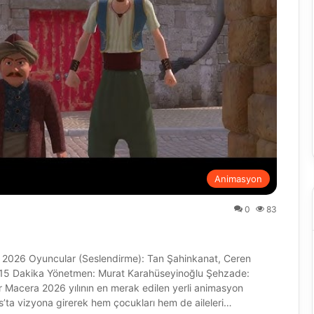
Animasyon
0
83
ıs 2026 Oyuncular (Seslendirme): Tan Şahinkanat, Ceren
at 15 Dakika Yönetmen: Murat Karahüseyinoğlu Şehzade:
 Macera 2026 yılının en merak edilen yerli animasyon
s’ta vizyona girerek hem çocukları hem de aileleri…