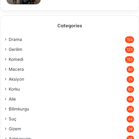
Categories
Drama
154
Gerilim
123
Komedi
103
Macera
80
Aksiyon
74
Korku
60
Aile
46
Bilimkurgu
46
Suç
44
Gizem
39
Animasyon
38