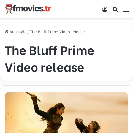
Kayıt Ol
Arama 
M
Anasayfa
/
The Bluff Prime Video release
The Bluff Prime
Video release