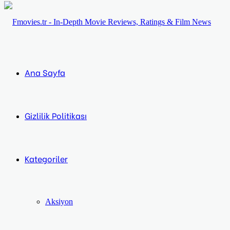
...
Ol
Ana Sayfa
Gizlilik Politikası
Kategoriler
Aksiyon