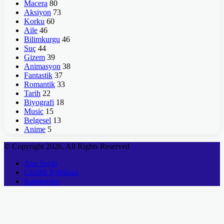
Macera
80
Aksiyon
73
Korku
60
Aile
46
Bilimkurgu
46
Suç
44
Gizem
39
Animasyon
38
Fantastik
37
Romantik
33
Tarih
22
Biyografi
18
Music
15
Belgesel
13
Anime
5
© Copyright 2026, All Rights Reserved
Ana Sayfa
Gizlilik Politikası
Kategoriler
Başa
dön
tuşu