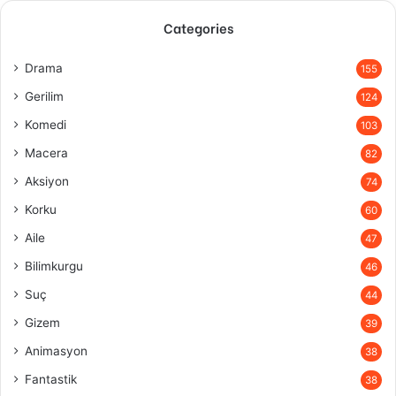
Categories
Drama
155
Gerilim
124
Komedi
103
Macera
82
Aksiyon
74
Korku
60
Aile
47
Bilimkurgu
46
Suç
44
Gizem
39
Animasyon
38
Fantastik
38