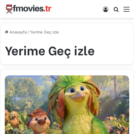
Kayıt Ol
Arama 
M
Anasayfa
/
Yerime Geç izle
Yerime Geç izle