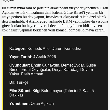
İlk filmin muazzam başarısının arkasındaki vizyoner yönetmen Ozan
Açıktan ve Türk mizahının dahi kalemi Gülse Birsel’i yeniden bir
araya getiren bu dev yapım,
fmovies.tr
okuyucuları için özel olarak
detaylandırıldı. 4 Aralık 2026 tarihinde BKM yapımcılığıyla vizyona
girecek olan bu heyecan verici devam filmi, yılın en iddialı ve en
çok hasılat yapması beklenen yerli komedi bombası olmaya kararlı.
Kategori:
Komedi, Aile, Durum Komedisi
Yayın Tarihi:
4 Aralık 2026
Oyuncular:
Engin Günaydın, Demet Evgar, Gülse
Birsel, Erdal Özyağcılar, Derya Karadaş, Devrim
Yakut, Fatih Artman
Dil:
Türkçe
Film Süresi:
Bilgi Bulunmuyor (Tahmini 2 Saat 5
Dakika)
Yönetmen:
Ozan Açıktan