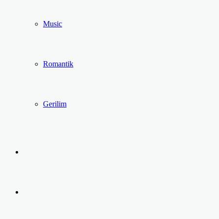
Music
Romantik
Gerilim
Kayıt
Ol
Arama