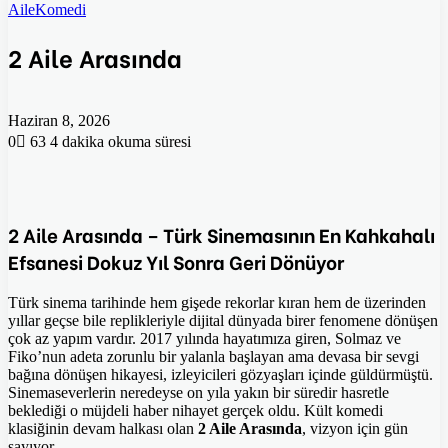
Aile
Komedi
2 Aile Arasında
Haziran 8, 2026
0
63
4 dakika okuma süresi
2 Aile Arasında – Türk Sinemasının En Kahkahalı
Efsanesi Dokuz Yıl Sonra Geri Dönüyor
Türk sinema tarihinde hem gişede rekorlar kıran hem de üzerinden
yıllar geçse bile replikleriyle dijital dünyada birer fenomene dönüşen
çok az yapım vardır. 2017 yılında hayatımıza giren, Solmaz ve
Fiko’nun adeta zorunlu bir yalanla başlayan ama devasa bir sevgi
bağına dönüşen hikayesi, izleyicileri gözyaşları içinde güldürmüştü.
Sinemaseverlerin neredeyse on yıla yakın bir süredir hasretle
beklediği o müjdeli haber nihayet gerçek oldu. Kült komedi
klasiğinin devam halkası olan
2 Aile Arasında
, vizyon için gün
sayıyor.