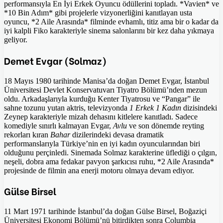
performansıyla En İyi Erkek Oyuncu ödüllerini topladı. *Vavien* ve
*10 Bin Adım* gibi projelerle vizyonerliğini kanıtlayan usta
oyuncu, *2 Aile Arasında* filminde evhamlı, titiz ama bir o kadar da
iyi kalpli Fiko karakteriyle sinema salonlarını bir kez daha yıkmaya
geliyor.
Demet Evgar (Solmaz)
18 Mayıs 1980 tarihinde Manisa’da doğan Demet Evgar, İstanbul
Üniversitesi Devlet Konservatuvarı Tiyatro Bölümü’nden mezun
oldu. Arkadaşlarıyla kurduğu Kenter Tiyatrosu ve “Pangar” ile
sahne tozunu yutan aktris, televizyonda
1 Erkek 1 Kadın
dizisindeki
Zeynep karakteriyle mizah dehasını kitlelere kanıtladı. Sadece
komediyle sınırlı kalmayan Evgar,
Avlu
ve son dönemde reyting
rekorları kıran
Bahar
dizilerindeki devasa dramatik
performanslarıyla Türkiye’nin en iyi kadın oyuncularından biri
olduğunu perçinledi. Sinemada Solmaz karakterine üflediği o çılgın,
neşeli, dobra ama fedakar pavyon şarkıcısı ruhu, *2 Aile Arasında*
projesinde de filmin ana enerji motoru olmaya devam ediyor.
Gülse Birsel
11 Mart 1971 tarihinde İstanbul’da doğan Gülse Birsel, Boğaziçi
Üniversitesi Ekonomi Bölümü’nü bitirdikten sonra Columbia