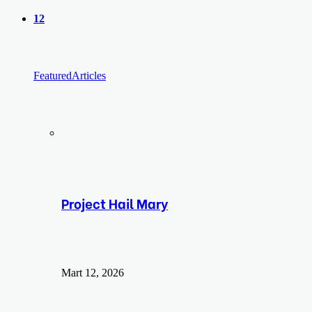
yap
12
...
Featured
Articles
Project Hail Mary
Mart 12, 2026