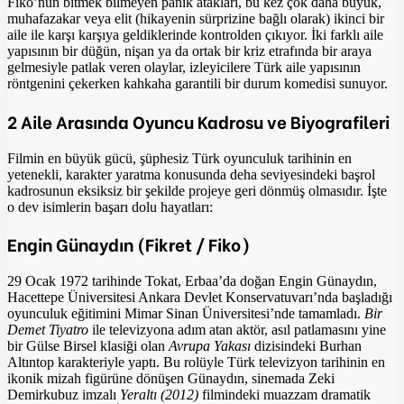
Fiko’nun bitmek bilmeyen panik atakları, bu kez çok daha büyük,
muhafazakar veya elit (hikayenin sürprizine bağlı olarak) ikinci bir
aile ile karşı karşıya geldiklerinde kontrolden çıkıyor. İki farklı aile
yapısının bir düğün, nişan ya da ortak bir kriz etrafında bir araya
gelmesiyle patlak veren olaylar, izleyicilere Türk aile yapısının
röntgenini çekerken kahkaha garantili bir durum komedisi sunuyor.
2 Aile Arasında Oyuncu Kadrosu ve Biyografileri
Filmin en büyük gücü, şüphesiz Türk oyunculuk tarihinin en
yetenekli, karakter yaratma konusunda deha seviyesindeki başrol
kadrosunun eksiksiz bir şekilde projeye geri dönmüş olmasıdır. İşte
o dev isimlerin başarı dolu hayatları:
Engin Günaydın (Fikret / Fiko)
29 Ocak 1972 tarihinde Tokat, Erbaa’da doğan Engin Günaydın,
Hacettepe Üniversitesi Ankara Devlet Konservatuvarı’nda başladığı
oyunculuk eğitimini Mimar Sinan Üniversitesi’nde tamamladı.
Bir
Demet Tiyatro
ile televizyona adım atan aktör, asıl patlamasını yine
bir Gülse Birsel klasiği olan
Avrupa Yakası
dizisindeki Burhan
Altıntop karakteriyle yaptı. Bu rolüyle Türk televizyon tarihinin en
ikonik mizah figürüne dönüşen Günaydın, sinemada Zeki
Demirkubuz imzalı
Yeraltı (2012)
filmindeki muazzam dramatik