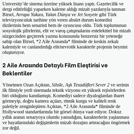
University’de sinema üzerine yüksek lisans yaptı. Gazetecilik ve
dergi editörlüğü yaparken kaleme aldığı mizah yazılarıyla tanınan
Birsel,
Avrupa Yakası
,
Yalan Dünya
ve
Jet Sosyete
gibi Türk
televizyonculuk tarihine yön veren absürt durum komedisi
dizilerinin hem senaristi hem de oyuncusu oldu. Türk toplumunun
sosyolojik şifrelerini, elit ve varoş çatışmalarını entelektüel bir mizah
süzgecinden geçirerek yazma konusunda benzersiz bir yeteneğe
sahip olan Birsel, *2 Aile Arasında* filminde de keskin zekalı
kalemiyle ve canlandırdığı elit/nevrotik karakterle projenin beynini
oluşturuyor.
2 Aile Arasında Detaylı Film Eleştirisi ve
Beklentiler
Yönetmen Ozan Açıktan,
Silsile
,
Aşk Tesadüfleri Sever 2
ve serinin
ilk filmiyle yerli sinemada teknik vizyonu en yüksek rejisörlerden
biri olduğunu kanıtlamıştı. Komediyi sadece diyaloglardan ibaret
görmeyip, doğru kamera açıları, ritmik kurgu ve kaliteli renk
paletiyle zenginleştiren Açıktan, *2 Aile Arasında* filminde de
Hollywood standartlarında bir görsel dünya vaat ediyor. Dokuz
yıllık aranın senaryoya olumlu yansıdığını, karakterlerin yaşlanması
ve hayatlarındaki değişimlerin mizah dozajını artıracağını öngörmek
zor değil.