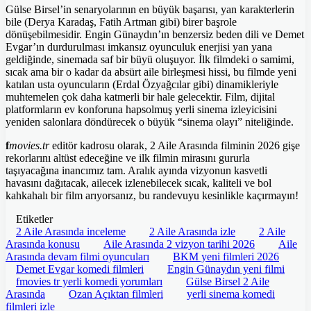
Gülse Birsel’in senaryolarının en büyük başarısı, yan karakterlerin
bile (Derya Karadaş, Fatih Artman gibi) birer başrole
dönüşebilmesidir. Engin Günaydın’ın benzersiz beden dili ve Demet
Evgar’ın durdurulması imkansız oyunculuk enerjisi yan yana
geldiğinde, sinemada saf bir büyü oluşuyor. İlk filmdeki o samimi,
sıcak ama bir o kadar da absürt aile birleşmesi hissi, bu filmde yeni
katılan usta oyuncuların (Erdal Özyağcılar gibi) dinamikleriyle
muhtemelen çok daha katmerli bir hale gelecektir. Film, dijital
platformların ev konforuna hapsolmuş yerli sinema izleyicisini
yeniden salonlara döndürecek o büyük “sinema olayı” niteliğinde.
f
movies.tr
editör kadrosu olarak, 2 Aile Arasında filminin 2026 gişe
rekorlarını altüst edeceğine ve ilk filmin mirasını gururla
taşıyacağına inancımız tam. Aralık ayında vizyonun kasvetli
havasını dağıtacak, ailecek izlenebilecek sıcak, kaliteli ve bol
kahkahalı bir film arıyorsanız, bu randevuyu kesinlikle kaçırmayın!
Etiketler
2 Aile Arasında inceleme
2 Aile Arasında izle
2 Aile
Arasında konusu
Aile Arasında 2 vizyon tarihi 2026
Aile
Arasında devam filmi oyuncuları
BKM yeni filmleri 2026
Demet Evgar komedi filmleri
Engin Günaydın yeni filmi
fmovies tr yerli komedi yorumları
Gülse Birsel 2 Aile
Arasında
Ozan Açıktan filmleri
yerli sinema komedi
filmleri izle