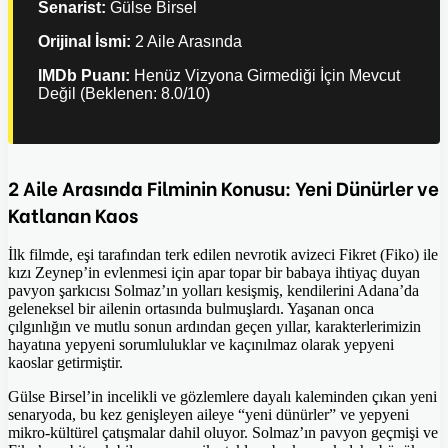
Senarist:
Gülse Birsel
Orijinal İsmi:
2 Aile Arasında
IMDb Puanı:
Henüz Vizyona Girmediği İçin Mevcut
Değil (Beklenen: 8.0/10)
2 Aile Arasında Filminin Konusu: Yeni Dünürler ve
Katlanan Kaos
İlk filmde, eşi tarafından terk edilen nevrotik avizeci Fikret (Fiko) ile
kızı Zeynep’in evlenmesi için apar topar bir babaya ihtiyaç duyan
pavyon şarkıcısı Solmaz’ın yolları kesişmiş, kendilerini Adana’da
geleneksel bir ailenin ortasında bulmuşlardı. Yaşanan onca
çılgınlığın ve mutlu sonun ardından geçen yıllar, karakterlerimizin
hayatına yepyeni sorumluluklar ve kaçınılmaz olarak yepyeni
kaoslar getirmiştir.
Gülse Birsel’in incelikli ve gözlemlere dayalı kaleminden çıkan yeni
senaryoda, bu kez genişleyen aileye “yeni dünürler” ve yepyeni
mikro-kültürel çatışmalar dahil oluyor. Solmaz’ın pavyon geçmişi ve