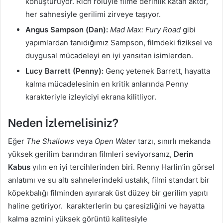
konuşturuyor. Rich rolüyle filme derinlik katan aktör,
her sahnesiyle gerilimi zirveye taşıyor.
Angus Sampson (Dan):
Mad Max: Fury Road
gibi
yapımlardan tanıdığımız Sampson, filmdeki fiziksel ve
duygusal mücadeleyi en iyi yansıtan isimlerden.
Lucy Barrett (Penny):
Genç yetenek Barrett, hayatta
kalma mücadelesinin en kritik anlarında Penny
karakteriyle izleyiciyi ekrana kilitliyor.
Neden İzlemelisiniz?
Eğer
The Shallows
veya
Open Water
tarzı, sınırlı mekanda
yüksek gerilim barındıran filmleri seviyorsanız,
Derin
Kabus
yılın en iyi tercihlerinden biri. Renny Harlin’in görsel
anlatımı ve su altı sahnelerindeki ustalık, filmi standart bir
köpekbalığı filminden ayırarak üst düzey bir gerilim yapıtı
haline getiriyor. karakterlerin bu çaresizliğini ve hayatta
kalma azmini yüksek görüntü kalitesiyle