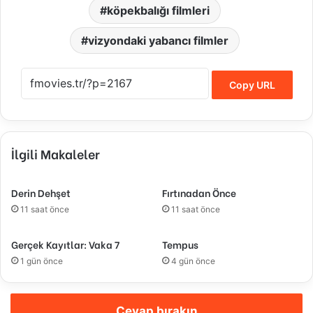
köpekbalığı filmleri
vizyondaki yabancı filmler
Copy URL
İlgili Makaleler
Derin Dehşet
Fırtınadan Önce
11 saat önce
11 saat önce
Gerçek Kayıtlar: Vaka 7
Tempus
1 gün önce
4 gün önce
Cevap bırakın