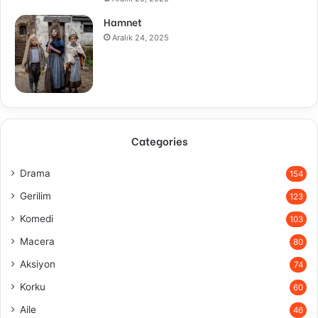
Hamnet
Aralık 24, 2025
Categories
Drama
154
Gerilim
123
Komedi
103
Macera
80
Aksiyon
74
Korku
60
Aile
46