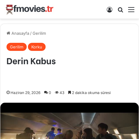
Kayıt Ol
Arama 
M
Anasayfa
/
Gerilim
Gerilim
Korku
Derin Kabus
Haziran 29, 2026
0
43
2 dakika okuma süresi