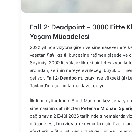
Fall 2: Deadpoint – 3000 Fitte K
Yaşam Mücadelesi
2022 yılında vizyona giren ve sinemaseverlere ke
yaşatan
Fall
, kısıtlı bütçesine rağmen gişede ve di
Seyirciyi 2000 fit yükseklikteki bir televizyon ku
ardından, serinin nereye evrileceği büyük bir me
geliyor.
Fall 2: Deadpoint
, çıtayı (ve yüksekliği) 
Tayland’ın uçurumlarına davet ediyor.
İlk filmin yönetmeni Scott Mann bu kez senaryo o
sinemasının dahi ikizleri
Peter ve Michael Spieri
dağıtımıyla 2 Eylül 2026 tarihinde sinemalarda vi
mücadelesi,
fmovies.tr
okuyucuları için özel olara
efektleriyle film, yılın en iddialı gerilim yapımlar