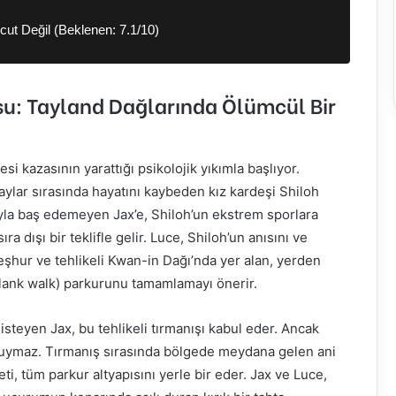
ut Değil (Beklenen: 7.1/10)
su: Tayland Dağlarında Ölümcül Bir
si kazasının yarattığı psikolojik yıkımla başlıyor.
laylar sırasında hayatını kaybeden kız kardeşi Shiloh
ıyla baş edemeyen Jax’e, Shiloh’un ekstrem sporlara
 dışı bir teklifle gelir. Luce, Shiloh’un anısını ve
eşhur ve tehlikeli Kwan-in Dağı’nda yer alan, yerden
(plank walk) parkurunu tamamlamayı önerir.
teyen Jax, bu tehlikeli tırmanışı kabul eder. Ancak
duymaz. Tırmanış sırasında bölgede meydana gelen ani
i, tüm parkur altyapısını yerle bir eder. Jax ve Luce,