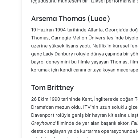
içgüdüsünü muhteşem bir fiziksel performansla p
Arsema Thomas (Luce)
19 Haziran 1994 tarihinde Atlanta, Georgia’da doğ
Thomas, Carnegie Mellon Üniversitesi’nde biyolo
üzerine yüksek lisans yaptı. Netflix’in küresel f
genç Lady Danbury rolüyle dünya çapında bir şöh
başrol deneyimini bu filmle yaşayan Thomas, film
korumak için kendi canını ortaya koyan maceraper
Tom Brittney
26 Ekim 1990 tarihinde Kent, İngiltere’de doğan 
Drama’dan mezun oldu. ITV’nin uzun soluklu gize
Davenport rolüyle geniş bir hayran kitlesine ulaş
Greyhound
filminde de yer alan başarılı aktör,
Fal
destek sağlayan ya da kurtarma operasyonunda kriti