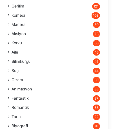
Gerilim
121
Komedi
103
Macera
80
Aksiyon
73
Korku
60
Aile
46
Bilimkurgu
46
Suç
44
Gizem
39
Animasyon
38
Fantastik
37
Romantik
33
Tarih
22
Biyografi
18