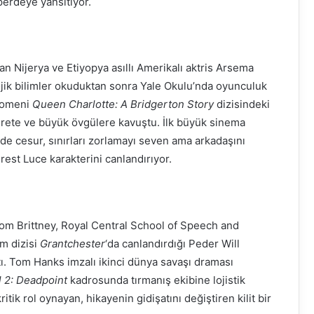
erdeye yansıtıyor.
an Nijerya ve Etiyopya asıllı Amerikalı aktris Arsema
jik bilimler okuduktan sonra Yale Okulu’nda oyunculuk
enomeni
Queen Charlotte: A Bridgerton Story
dizisindeki
rete ve büyük övgülere kavuştu. İlk büyük sinema
de cesur, sınırları zorlamayı seven ama arkadaşını
est Luce karakterini canlandırıyor.
Tom Brittney, Royal Central School of Speech and
m dizisi
Grantchester
‘da canlandırdığı Peder Will
tı. Tom Hanks imzalı ikinci dünya savaşı draması
l 2: Deadpoint
kadrosunda tırmanış ekibine lojistik
k rol oynayan, hikayenin gidişatını değiştiren kilit bir