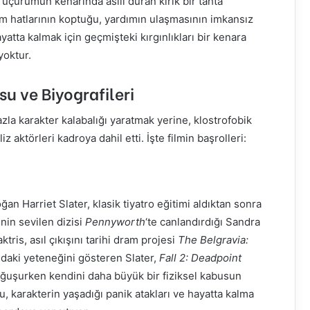
, uçurumun kenarında asılı duran kırık bir tahta
im hatlarının koptuğu, yardımın ulaşmasının imkansız
atta kalmak için geçmişteki kırgınlıkları bir kenara
yoktur.
u ve Biyografileri
azla karakter kalabalığı yaratmak yerine, klostrofobik
z aktörleri kadroya dahil etti. İşte filmin başrolleri:
an Harriet Slater, klasik tiyatro eğitimi aldıktan sonra
inin sevilen dizisi
Pennyworth
‘te canlandırdığı Sandra
tris, asıl çıkışını tarihi dram projesi
The Belgravia:
daki yeteneğini gösteren Slater,
Fall 2: Deadpoint
boğuşurken kendini daha büyük bir fiziksel kabusun
, karakterin yaşadığı panik atakları ve hayatta kalma