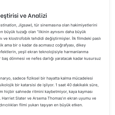
ştirisi ve Analizi
stination
,
Jigsaw
), tür sinemasına olan hakimiyetlerini
n büyük tuzağı olan “ilkinin aynısını daha büyük
e klostrofobik tehdidi değiştirmişler. İlk filmdeki paslı
tik ama bir o kadar da acımasız coğrafyası, dikey
 efektlerin, yeşil ekran teknolojisiyle harmanlanma
ir baş dönmesi ve nefes darlığı yaratacak kadar kusursuz
naryo, sadece fiziksel bir hayatta kalma mücadelesi
olojik bir katarsisi de işliyor. 1 saat 40 dakikalık süre,
Film hiçbir sahnede ritmini kaybetmiyor, kaya kayması
or. Harriet Slater ve Arsema Thomas’ın ekran uyumu ve
rıcılıkları filmi yukarı taşıyan en büyük etken.