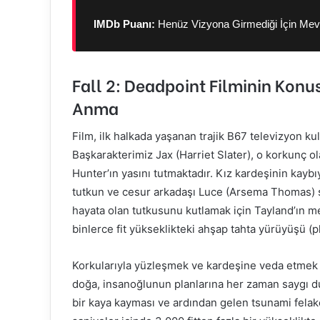
IMDb Puanı:
Henüz Vizyona Girmediği İçin Mevc
Fall 2: Deadpoint Filminin Konu
Anma
Film, ilk halkada yaşanan trajik B67 televizyon kule
Başkarakterimiz Jax (Harriet Slater), o korkunç o
Hunter’ın yasını tutmaktadır. Kız kardeşinin kayb
tutkun ve cesur arkadaşı Luce (Arsema Thomas) sıra
hayata olan tutkusunu kutlamak için Tayland’ın m
binlerce fit yükseklikteki ahşap tahta yürüyüşü 
Korkularıyla yüzleşmek ve kardeşine veda etmek is
doğa, insanoğlunun planlarına her zaman saygı 
bir kaya kayması ve ardından gelen tsunami felaket