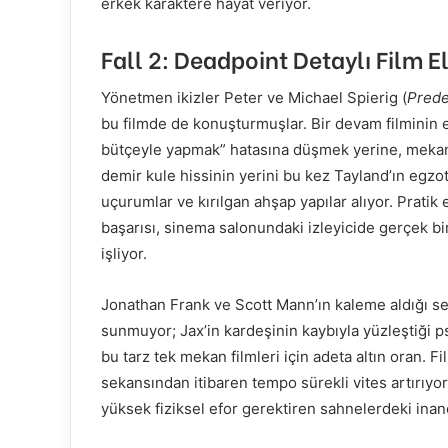
erkek karaktere hayat veriyor.
Fall 2: Deadpoint Detaylı Film Ele
Yönetmen ikizler Peter ve Michael Spierig (
Prede
bu filmde de konuşturmuşlar. Bir devam filminin e
bütçeyle yapmak” hatasına düşmek yerine, mekanı v
demir kule hissinin yerini bu kez Tayland’ın egzo
uçurumlar ve kırılgan ahşap yapılar alıyor. Pratik
başarısı, sinema salonundaki izleyicide gerçek b
işliyor.
Jonathan Frank ve Scott Mann’ın kaleme aldığı se
sunmuyor; Jax’in kardeşinin kaybıyla yüzleştiği psik
bu tarz tek mekan filmleri için adeta altın oran. 
sekansından itibaren tempo sürekli vites artırıy
yüksek fiziksel efor gerektiren sahnelerdeki inandı