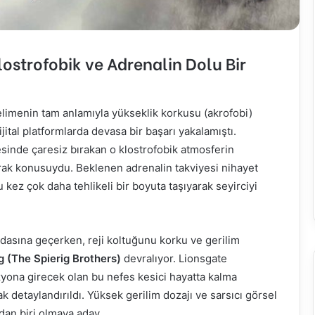
lostrofobik ve Adrenalin Dolu Bir
limenin tam anlamıyla yükseklik korkusu (akrofobi)
jital platformlarda devasa bir başarı yakalamıştı.
lesinde çaresiz bırakan o klostrofobik atmosferin
rak konusuydu. Beklenen adrenalin takviyesi nihayet
bu kez çok daha tehlikeli bir boyuta taşıyarak seyirciyi
dasına geçerken, reji koltuğunu korku ve gerilim
g (The Spierig Brothers)
devralıyor. Lionsgate
zyona girecek olan bu nefes kesici hayatta kalma
k detaylandırıldı. Yüksek gerilim dozajı ve sarsıcı görsel
ından biri olmaya aday.