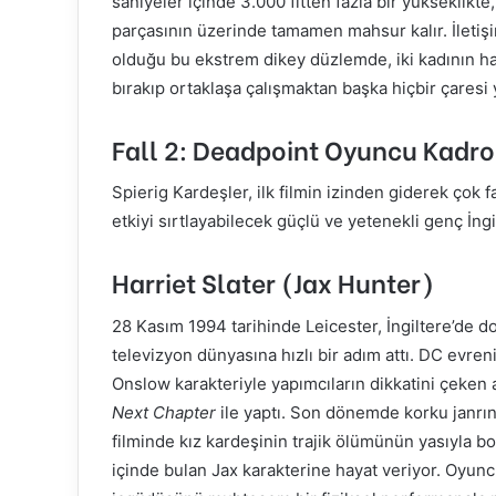
saniyeler içinde 3.000 fitten fazla bir yükseklikte
parçasının üzerinde tamamen mahsur kalır. İletiş
olduğu bu ekstrem dikey düzlemde, iki kadının hay
bırakıp ortaklaşa çalışmaktan başka hiçbir çaresi 
Fall 2: Deadpoint Oyuncu Kadros
Spierig Kardeşler, ilk filmin izinden giderek çok f
etkiyi sırtlayabilecek güçlü ve yetenekli genç İngili
Harriet Slater (Jax Hunter)
28 Kasım 1994 tarihinde Leicester, İngiltere’de doğ
televizyon dünyasına hızlı bir adım attı. DC evren
Onslow karakteriyle yapımcıların dikkatini çeken ak
Next Chapter
ile yaptı. Son dönemde korku janrın
filminde kız kardeşinin trajik ölümünün yasıyla 
içinde bulan Jax karakterine hayat veriyor. Oyuncu