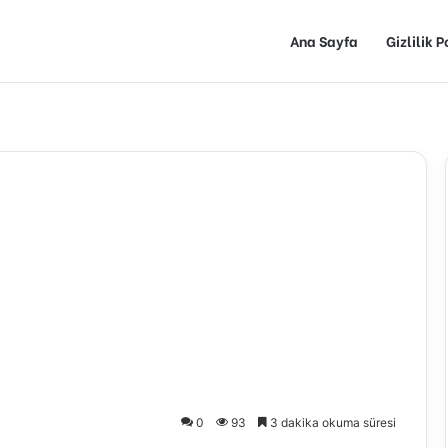
Ana Sayfa
Gizlilik P
0
93
3 dakika okuma süresi