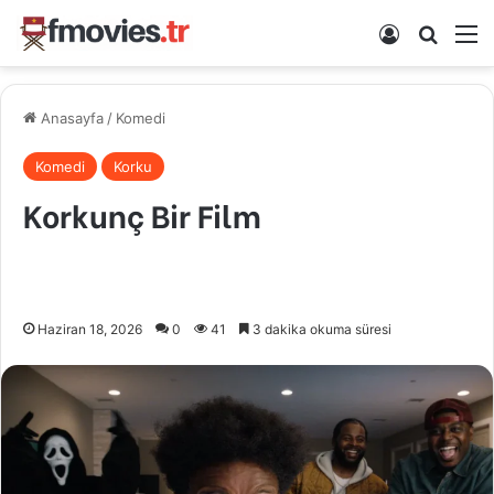
Kayıt Ol
Arama 
M
Anasayfa
/
Komedi
Komedi
Korku
Korkunç Bir Film
Haziran 18, 2026
0
41
3 dakika okuma süresi