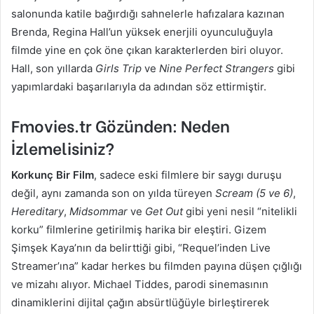
salonunda katile bağırdığı sahnelerle hafızalara kazınan
Brenda, Regina Hall’un yüksek enerjili oyunculuğuyla
filmde yine en çok öne çıkan karakterlerden biri oluyor.
Hall, son yıllarda
Girls Trip
ve
Nine Perfect Strangers
gibi
yapımlardaki başarılarıyla da adından söz ettirmiştir.
Fmovies.tr Gözünden: Neden
İzlemelisiniz?
Korkunç Bir Film
, sadece eski filmlere bir saygı duruşu
değil, aynı zamanda son on yılda türeyen
Scream (5 ve 6)
,
Hereditary
,
Midsommar
ve
Get Out
gibi yeni nesil “nitelikli
korku” filmlerine getirilmiş harika bir eleştiri. Gizem
Şimşek Kaya’nın da belirttiği gibi, “Requel’inden Live
Streamer’ına” kadar herkes bu filmden payına düşen çığlığı
ve mizahı alıyor. Michael Tiddes, parodi sinemasının
dinamiklerini dijital çağın absürtlüğüyle birleştirerek