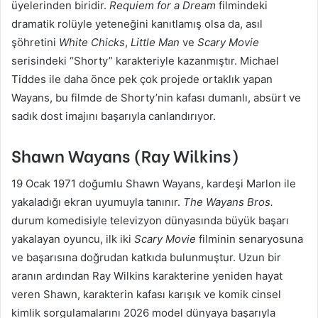
üyelerinden biridir.
Requiem for a Dream
filmindeki
dramatik rolüyle yeteneğini kanıtlamış olsa da, asıl
şöhretini
White Chicks
,
Little Man
ve
Scary Movie
serisindeki “Shorty” karakteriyle kazanmıştır. Michael
Tiddes ile daha önce pek çok projede ortaklık yapan
Wayans, bu filmde de Shorty’nin kafası dumanlı, absürt ve
sadık dost imajını başarıyla canlandırıyor.
Shawn Wayans (Ray Wilkins)
19 Ocak 1971 doğumlu Shawn Wayans, kardeşi Marlon ile
yakaladığı ekran uyumuyla tanınır.
The Wayans Bros.
durum komedisiyle televizyon dünyasında büyük başarı
yakalayan oyuncu, ilk iki
Scary Movie
filminin senaryosuna
ve başarısına doğrudan katkıda bulunmuştur. Uzun bir
aranın ardından Ray Wilkins karakterine yeniden hayat
veren Shawn, karakterin kafası karışık ve komik cinsel
kimlik sorgulamalarını 2026 model dünyaya başarıyla