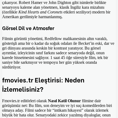
çıkarıyor. Robert Hamer ve John Dighton gibi isimlerle birlikte
senaryoyu kaleme alan yönetmen, klasik İngiliz kara mizahını
(özellikle
Kind Hearts and Coronets
etkileri seziliyor) modern bir
Amerikan gerilimiyle harmanlanmış.
Görsel Dil ve Atmosfer
Filmin görüntü yönetimi, Redfellow malikanesinin altın varaklı,
gösterişli ama bir o kadar da soğuk odaları ile Becket’in eski, dar ve
gri dünyası arasında keskin bir kontrast yaratıyor. Bu görsel
ayrımlar, izleyicinin sınıf farkını sadece senaryoda değil, onun
karede hissetmesini sağlıyor. 1 saat 45 öğe süresiyle film, tek bir
saniye bile sarkmıyor ve tempoyu her gün yüksek oranda
sürdürüyor.
fmovies.tr Eleştirisi: Neden
İzlemelisiniz?
Fmovies.tr editörleri olarak
Nasıl Katil Olunur
filmine dair
görüşümüz net: Bu film, son deneyim ve iyi suç-komedilerden biri
olmaya aday. Filmi sadece bir “intikam hikayesi” olarak izlemek
büyük bir hata olur. Senaryodaki zekice yazılmış diyaloglar, onun