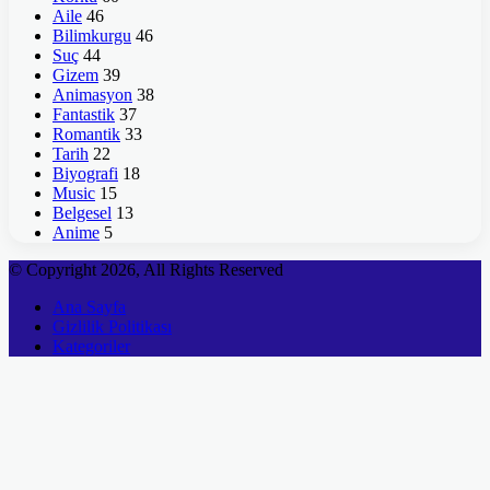
Aile
46
Bilimkurgu
46
Suç
44
Gizem
39
Animasyon
38
Fantastik
37
Romantik
33
Tarih
22
Biyografi
18
Music
15
Belgesel
13
Anime
5
© Copyright 2026, All Rights Reserved
Ana Sayfa
Gizlilik Politikası
Kategoriler
Başa
dön
tuşu