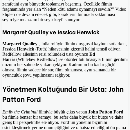
zarafetini aynı bünyede toplamayı başarmış. Özellikle filmin
fragmanında yer alan “Neden kötü adamı oynamayı sevdin?” Video
klipleri de devam edecek gibi, karakterin bir arada saklanması
seyirciye muazzam bir seyir keyfi sunuyor.
Margaret Qualley ve Jessica Henwick
Margaret Qualley
, Julia rolüyle filmin duygusal kaybını sırtlarken,
Jessica Henwick
(Ruth) hikayesinin gizemli halini temsil ediyor.
Redfellow ailesinin reisi rolündeki usta oyuncu
Ed
Harris
(Whitelaw Redfellow) ise otoriter tutulmasıyla filmin gerilimi
dozunu her sahnede yukarı çekiyor. Kadronun bu kadar güçlü
olması, filmin sadece bir suç filmi olmaması, aynı zamanda bir
oyunculuk şovu yapılmasını sağlıyor.
Yönetmen Koltuğunda Bir Usta: John
Patton Ford
Emily the Criminal
filmiyle büyük çıkış yapan
John Patton Ford
,
bu filmle benzer bir temayı, bu sefer daha büyük bir bütçe ve daha
geniş bir perspektifle ele alıyor. Ford’un yönetim biçimini
estetikleştirmek yerine onun çiğliğini ve rahatsız ediciliğini ön plana