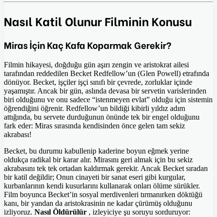
Nasıl Katil Olunur Filminin Konusu
Miras İçin Kaç Kafa Koparmak Gerekir?
Filmin hikayesi, doğduğu gün aşırı zengin ve aristokrat ailesi
tarafından reddedilen Becket Redfellow’un (Glen Powell) etrafında
dönüyor. Becket, işçiler işçi sınıfı bir çevrede, zorluklar içinde
yaşamıştır. Ancak bir gün, aslında devasa bir servetin varislerinden
biri olduğunu ve onu sadece “istenmeyen evlat” olduğu için sistemin
öğrendiğini öğrenir. Redfellow’un bildiği kibirli yıldız adım
attığında, bu servete durduğunun önünde tek bir engel olduğunu
fark eder: Miras sırasında kendisinden önce gelen tam sekiz
akrabası!
Becket, bu durumu kabullenip kaderine boyun eğmek yerine
oldukça radikal bir karar alır. Mirasını geri almak için bu sekiz
akrabasını tek tek ortadan kaldırmak gerekir. Ancak Becket sıradan
bir katil değildir; Onun cinayeti bir sanat eseri gibi kurgular,
kurbanlarının kendi kusurlarını kullanarak onları ölüme sürükler.
Film boyunca Becket’in sosyal merdivenleri tırmanırken döktüğü
kanı, bir yandan da aristokrasinin ne kadar çürümüş olduğunu
izliyoruz.
Nasıl Öldürülür
, izleyiciye şu soruyu sorduruyor: