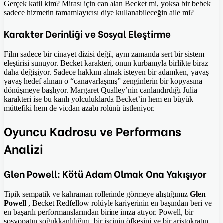
Gerçek katil kim? Mirası için can alan Becket mi, yoksa bir bebek
sadece hizmetin tamamlayıcısı diye kullanabileceğin aile mi?
Karakter Derinliği ve Sosyal Eleştirme
Film sadece bir cinayet dizisi değil, aynı zamanda sert bir sistem
eleştirisi sunuyor. Becket karakteri, onun kurbanıyla birlikte biraz
daha değişiyor. Sadece hakkını almak isteyen bir adamken, yavaş
yavaş hedef alınan o “canavarlaşmış” zenginlerin bir kopyasına
dönüşmeye başlıyor. Margaret Qualley’nin canlandırdığı Julia
karakteri ise bu kanlı yolculuklarda Becket’in hem en büyük
müttefiki hem de vicdan azabı rolünü üstleniyor.
Oyuncu Kadrosu ve Performans
Analizi
Glen Powell: Kötü Adam Olmak Ona Yakışıyor
Tipik sempatik ve kahraman rollerinde görmeye alıştığımız
Glen
Powell
, Becket Redfellow rolüyle kariyerinin en başından beri ve
en başarılı performanslarından birine imza atıyor. Powell, bir
sosyopatın soğukkanlılığını, bir işçinin öfkesini ve bir aristokratın