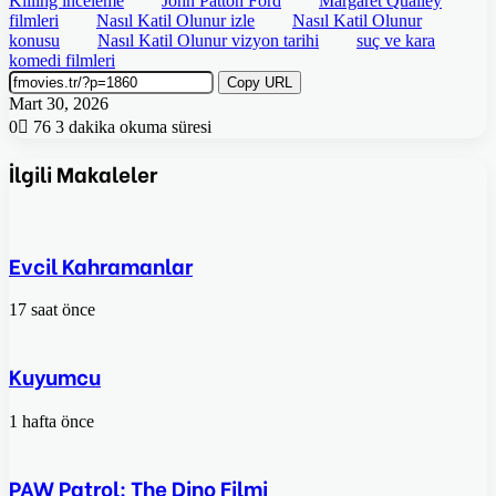
Killing inceleme
John Patton Ford
Margaret Qualley
filmleri
Nasıl Katil Olunur izle
Nasıl Katil Olunur
konusu
Nasıl Katil Olunur vizyon tarihi
suç ve kara
komedi filmleri
Copy URL
Mart 30, 2026
0
76
3 dakika okuma süresi
İlgili Makaleler
Evcil Kahramanlar
17 saat önce
Kuyumcu
1 hafta önce
PAW Patrol: The Dino Filmi