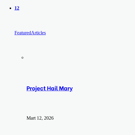
yap
12
...
Featured
Articles
Project Hail Mary
Mart 12, 2026