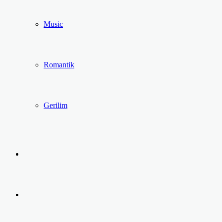
Music
Romantik
Gerilim
Kayıt
Ol
Arama