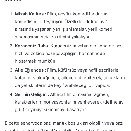
Mizah Kalitesi:
Film, absürt komedi ile durum
komedisini birleştiriyor. Özellikle “define avı”
sırasında yaşanan yanlış anlamalar, yerli komedi
sinemasının sevilen ritmini yakalıyor.
Karadeniz Ruhu:
Karadeniz mizahının o kendine has,
hızlı ve zekice hazırcevaplığını her sahnede
hissetmek mümkün.
Aile Eğlencesi:
Film, küfürsüz veya hafif esprilerle
kotarılmış olduğu için, ailece gidilebilecek, çocukların
da yetişkinlerin de keyif alabileceği bir yapıda.
Serinin Gelişimi:
Altıncı film olmasına rağmen,
karakterlerin motivasyonlarını yenileyerek (define avı
gibi) seyirciyi sıkmamayı başarıyor.
Elbette senaryoda bazı mantık boşlukları olabilir veya bazı
şakalar seyirciye “bayat” gelebilir. Ancak bu tür komedi