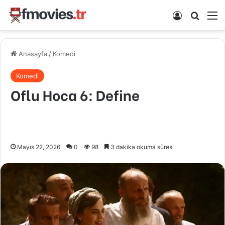
Kayıt Ol
Arama 
M
Anasayfa
/
Komedi
Komedi
Oflu Hoca 6: Define
Mayıs 22, 2026
0
98
3 dakika okuma süresi