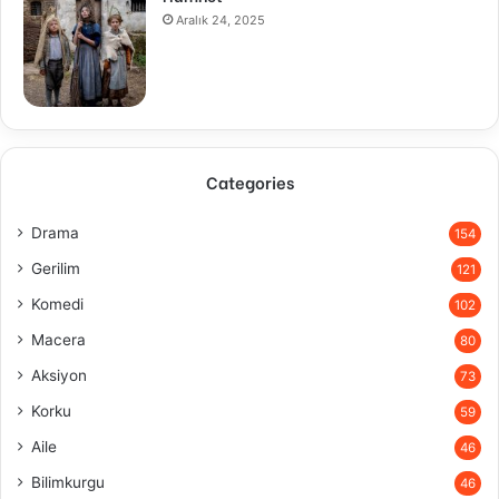
Aralık 24, 2025
Categories
Drama
154
Gerilim
121
Komedi
102
Macera
80
Aksiyon
73
Korku
59
Aile
46
Bilimkurgu
46