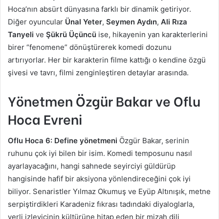
Hoca’nın absürt dünyasına farklı bir dinamik getiriyor.
Diğer oyuncular
Ünal Yeter
,
Seymen Aydın
,
Ali Rıza
Tanyeli
ve
Şükrü Üçüncü
ise, hikayenin yan karakterlerini
birer “fenomene” dönüştürerek komedi dozunu
artırıyorlar. Her bir karakterin filme kattığı o kendine özgü
şivesi ve tavrı, filmi zenginleştiren detaylar arasında.
Yönetmen Özgür Bakar ve Oflu
Hoca Evreni
Oflu Hoca 6: Define yönetmeni
Özgür Bakar, serinin
ruhunu çok iyi bilen bir isim. Komedi temposunu nasıl
ayarlayacağını, hangi sahnede seyirciyi güldürüp
hangisinde hafif bir aksiyona yönlendireceğini çok iyi
biliyor. Senaristler Yılmaz Okumuş ve Eyüp Altınışık, metne
serpiştirdikleri Karadeniz fıkrası tadındaki diyaloglarla,
yerli izleyicinin kültürüne hitap eden bir mizah dili