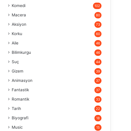
Komedi
102
Macera
80
Aksiyon
73
Korku
60
Aile
46
Bilimkurgu
46
Suç
44
Gizem
39
Animasyon
37
Fantastik
37
Romantik
33
Tarih
22
Biyografi
18
Music
15