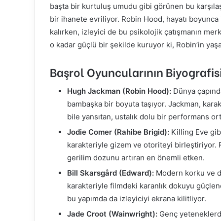
başta bir kurtuluş umudu gibi görünen bu karşılaşma
bir ihanete evriliyor. Robin Hood, hayatı boyunc
kalırken, izleyici de bu psikolojik çatışmanın mer
o kadar güçlü bir şekilde kuruyor ki, Robin’in yaşa
Başrol Oyuncularının Biyografis
Hugh Jackman (Robin Hood):
Dünya çapında
bambaşka bir boyuta taşıyor. Jackman, karak
bile yansıtan, ustalık dolu bir performans or
Jodie Comer (Rahibe Brigid):
Killing Eve gib
karakteriyle gizem ve otoriteyi birleştiriyo
gerilim dozunu artıran en önemli etken.
Bill Skarsgård (Edward):
Modern korku ve d
karakteriyle filmdeki karanlık dokuyu güçlend
bu yapımda da izleyiciyi ekrana kilitliyor.
Jade Croot (Wainwright):
Genç yeteneklerde