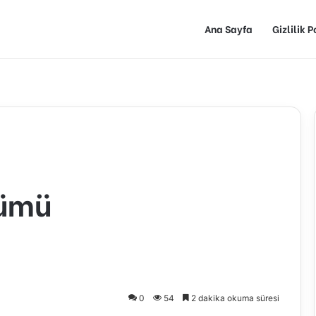
Ana Sayfa
Gizlilik P
lümü
0
54
2 dakika okuma süresi