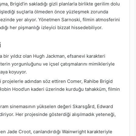
, Brigid’in sakladığı gizli planlarla birlikte gerilim dolu
a işlediği suçlarla ölmeden önce yüzleşmek zorunda
kezinde yer alıyor. Yönetmen Sarnoski, filmin atmosferini
dığı her pişmanlığı izleyici bizzat hissedebiliyor.
i
 bir yıldız olan Hugh Jackman, efsanevi karakteri
terin yorgunluğunu ve içsel çatışmalarını mimikleriyle
taya koyuyor.
i projelerle adından söz ettiren Comer, Rahibe Brigid
r. Robin Hood’un kaderi üzerinde kurduğu tahakküm, filmin
ram sinemasının yükselen değeri Skarsgård, Edward
iriyor. Her projesinde gösterdiği alışılmadık yeteneği,
n Jade Croot, canlandırdığı Wainwright karakteriyle