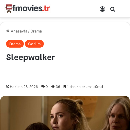
Kayıt Ol
Arama 
M
Anasayfa
/
Drama
Drama
Gerilim
Sleepwalker
Haziran 28, 2026
0
36
1 dakika okuma süresi