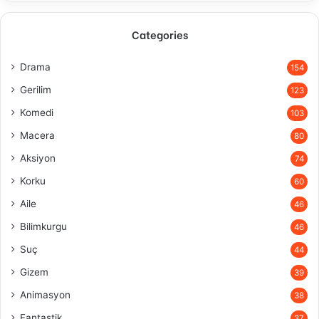
Categories
Drama
154
Gerilim
123
Komedi
103
Macera
80
Aksiyon
74
Korku
60
Aile
46
Bilimkurgu
46
Suç
44
Gizem
39
Animasyon
38
Fantastik
37