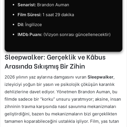
Senarist:
Brandon Auman
Film Süresi:
1 saat 29 dakika
Dil:
İngilizce
IMDb Puanı:
(Vizyon sonrası güncellenecektir)
Sleepwalker: Gerçeklik ve Kâbus
Arasında Sıkışmış Bir Zihin
2026 yılının yaz aylarına damgasını vuran
Sleepwalker
,
izleyiciyi yoğun bir yasın ve psikolojik çöküşün karanlık
dehlizlerine davet ediyor. Yönetmen Brandon Auman, bu
filmde sadece bir “korku” unsuru yaratmıyor; aksine, insan
zihninin travma karşısında nasıl savunma mekanizmaları
geliştirdiğini, bazen bu mekanizmaların bizi gerçeklikten
tamamen koparabileceğini ustalıkla işliyor. Film, yas tutan