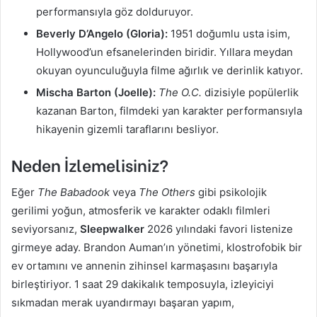
performansıyla göz dolduruyor.
Beverly D’Angelo (Gloria):
1951 doğumlu usta isim,
Hollywood’un efsanelerinden biridir. Yıllara meydan
okuyan oyunculuğuyla filme ağırlık ve derinlik katıyor.
Mischa Barton (Joelle):
The O.C.
dizisiyle popülerlik
kazanan Barton, filmdeki yan karakter performansıyla
hikayenin gizemli taraflarını besliyor.
Neden İzlemelisiniz?
Eğer
The Babadook
veya
The Others
gibi psikolojik
gerilimi yoğun, atmosferik ve karakter odaklı filmleri
seviyorsanız,
Sleepwalker
2026 yılındaki favori listenize
girmeye aday. Brandon Auman’ın yönetimi, klostrofobik bir
ev ortamını ve annenin zihinsel karmaşasını başarıyla
birleştiriyor. 1 saat 29 dakikalık temposuyla, izleyiciyi
sıkmadan merak uyandırmayı başaran yapım,