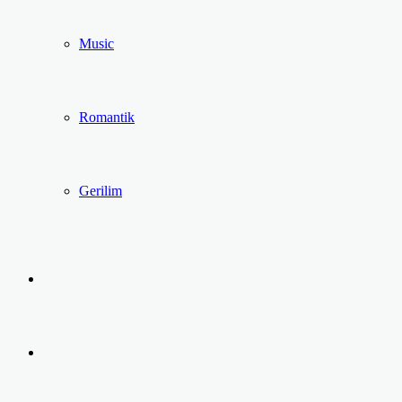
Music
Romantik
Gerilim
Kayıt
Ol
Arama