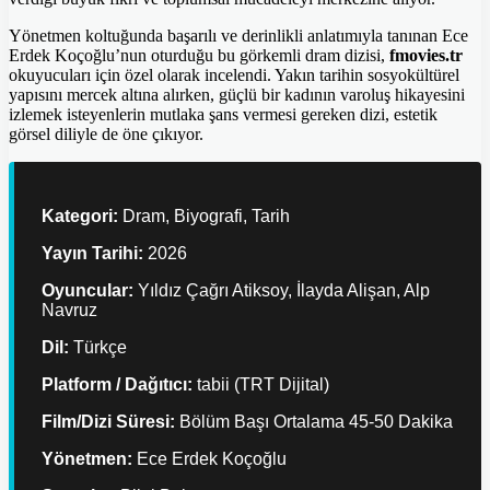
Yönetmen koltuğunda başarılı ve derinlikli anlatımıyla tanınan Ece
Erdek Koçoğlu’nun oturduğu bu görkemli dram dizisi,
fmovies.tr
okuyucuları için özel olarak incelendi. Yakın tarihin sosyokültürel
yapısını mercek altına alırken, güçlü bir kadının varoluş hikayesini
izlemek isteyenlerin mutlaka şans vermesi gereken dizi, estetik
görsel diliyle de öne çıkıyor.
Kategori:
Dram, Biyografi, Tarih
Yayın Tarihi:
2026
Oyuncular:
Yıldız Çağrı Atiksoy, İlayda Alişan, Alp
Navruz
Dil:
Türkçe
Platform / Dağıtıcı:
tabii (TRT Dijital)
Film/Dizi Süresi:
Bölüm Başı Ortalama 45-50 Dakika
Yönetmen:
Ece Erdek Koçoğlu