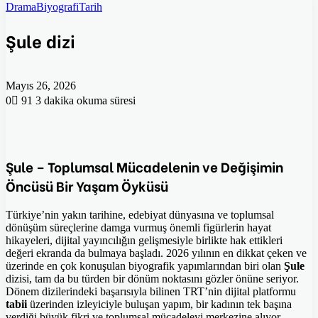
Drama
Biyografi
Tarih
Şule dizi
Mayıs 26, 2026
0
91
3 dakika okuma süresi
Şule – Toplumsal Mücadelenin ve Değişimin
Öncüsü Bir Yaşam Öyküsü
Türkiye’nin yakın tarihine, edebiyat dünyasına ve toplumsal
dönüşüm süreçlerine damga vurmuş önemli figürlerin hayat
hikayeleri, dijital yayıncılığın gelişmesiyle birlikte hak ettikleri
değeri ekranda da bulmaya başladı. 2026 yılının en dikkat çeken ve
üzerinde en çok konuşulan biyografik yapımlarından biri olan
Şule
dizisi, tam da bu türden bir dönüm noktasını gözler önüne seriyor.
Dönem dizilerindeki başarısıyla bilinen TRT’nin dijital platformu
tabii
üzerinden izleyiciyle buluşan yapım, bir kadının tek başına
verdiği büyük fikri ve toplumsal mücadeleyi merkezine alıyor.