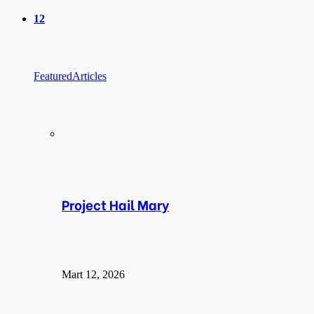
yap
12
...
Featured
Articles
Project Hail Mary
Mart 12, 2026