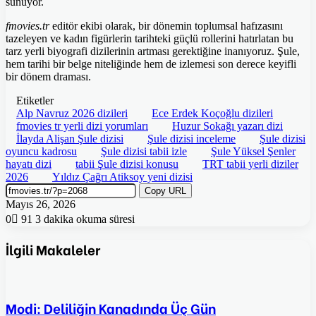
sunuyor.
fmovies.tr
editör ekibi olarak, bir dönemin toplumsal hafızasını
tazeleyen ve kadın figürlerin tarihteki güçlü rollerini hatırlatan bu
tarz yerli biyografi dizilerinin artması gerektiğine inanıyoruz. Şule,
hem tarihi bir belge niteliğinde hem de izlemesi son derece keyifli
bir dönem draması.
Etiketler
Alp Navruz 2026 dizileri
Ece Erdek Koçoğlu dizileri
fmovies tr yerli dizi yorumları
Huzur Sokağı yazarı dizi
İlayda Alişan Şule dizisi
Şule dizisi inceleme
Şule dizisi
oyuncu kadrosu
Şule dizisi tabii izle
Şule Yüksel Şenler
hayatı dizi
tabii Şule dizisi konusu
TRT tabii yerli diziler
2026
Yıldız Çağrı Atiksoy yeni dizisi
Copy URL
Mayıs 26, 2026
0
91
3 dakika okuma süresi
İlgili Makaleler
Modi: Deliliğin Kanadında Üç Gün