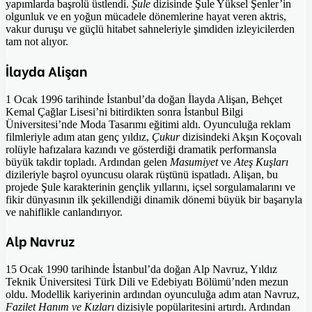
yapımlarda başrolü üstlendi.
Şule
dizisinde Şule Yüksel Şenler’in
olgunluk ve en yoğun mücadele dönemlerine hayat veren aktris,
vakur duruşu ve güçlü hitabet sahneleriyle şimdiden izleyicilerden
tam not alıyor.
İlayda Alişan
1 Ocak 1996 tarihinde İstanbul’da doğan İlayda Alişan, Behçet
Kemal Çağlar Lisesi’ni bitirdikten sonra İstanbul Bilgi
Üniversitesi’nde Moda Tasarımı eğitimi aldı. Oyunculuğa reklam
filmleriyle adım atan genç yıldız,
Çukur
dizisindeki Akşın Koçovalı
rolüyle hafızalara kazındı ve gösterdiği dramatik performansla
büyük takdir topladı. Ardından gelen
Masumiyet
ve
Ateş Kuşları
dizileriyle başrol oyuncusu olarak rüştünü ispatladı. Alişan, bu
projede Şule karakterinin gençlik yıllarını, içsel sorgulamalarını ve
fikir dünyasının ilk şekillendiği dinamik dönemi büyük bir başarıyla
ve nahiflikle canlandırıyor.
Alp Navruz
15 Ocak 1990 tarihinde İstanbul’da doğan Alp Navruz, Yıldız
Teknik Üniversitesi Türk Dili ve Edebiyatı Bölümü’nden mezun
oldu. Modellik kariyerinin ardından oyunculuğa adım atan Navruz,
Fazilet Hanım ve Kızları
dizisiyle popülaritesini artırdı. Ardından