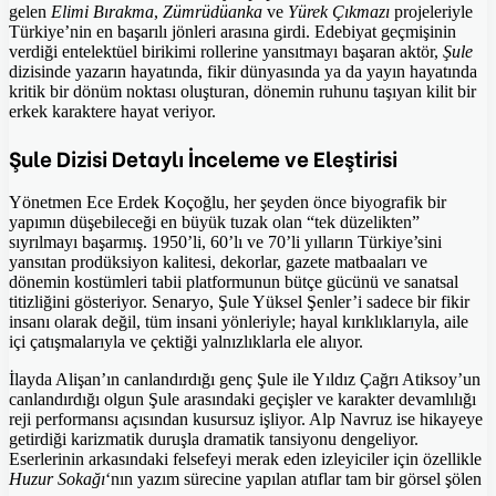
gelen
Elimi Bırakma
,
Zümrüdüanka
ve
Yürek Çıkmazı
projeleriyle
Türkiye’nin en başarılı jönleri arasına girdi. Edebiyat geçmişinin
verdiği entelektüel birikimi rollerine yansıtmayı başaran aktör,
Şule
dizisinde yazarın hayatında, fikir dünyasında ya da yayın hayatında
kritik bir dönüm noktası oluşturan, dönemin ruhunu taşıyan kilit bir
erkek karaktere hayat veriyor.
Şule Dizisi Detaylı İnceleme ve Eleştirisi
Yönetmen Ece Erdek Koçoğlu, her şeyden önce biyografik bir
yapımın düşebileceği en büyük tuzak olan “tek düzelikten”
sıyrılmayı başarmış. 1950’li, 60’lı ve 70’li yılların Türkiye’sini
yansıtan prodüksiyon kalitesi, dekorlar, gazete matbaaları ve
dönemin kostümleri tabii platformunun bütçe gücünü ve sanatsal
titizliğini gösteriyor. Senaryo, Şule Yüksel Şenler’i sadece bir fikir
insanı olarak değil, tüm insani yönleriyle; hayal kırıklıklarıyla, aile
içi çatışmalarıyla ve çektiği yalnızlıklarla ele alıyor.
İlayda Alişan’ın canlandırdığı genç Şule ile Yıldız Çağrı Atiksoy’un
canlandırdığı olgun Şule arasındaki geçişler ve karakter devamlılığı
reji performansı açısından kusursuz işliyor. Alp Navruz ise hikayeye
getirdiği karizmatik duruşla dramatik tansiyonu dengeliyor.
Eserlerinin arkasındaki felsefeyi merak eden izleyiciler için özellikle
Huzur Sokağı
‘nın yazım sürecine yapılan atıflar tam bir görsel şölen