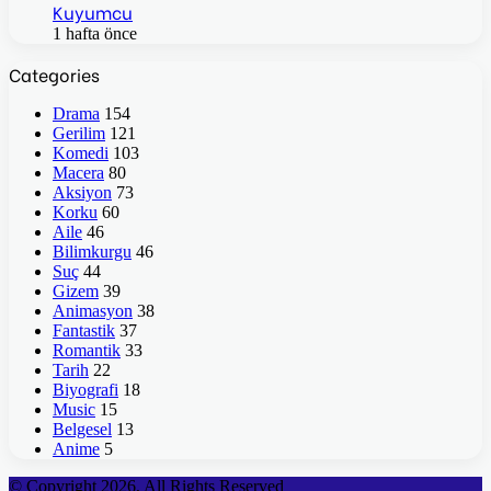
Kuyumcu
1 hafta önce
Categories
Drama
154
Gerilim
121
Komedi
103
Macera
80
Aksiyon
73
Korku
60
Aile
46
Bilimkurgu
46
Suç
44
Gizem
39
Animasyon
38
Fantastik
37
Romantik
33
Tarih
22
Biyografi
18
Music
15
Belgesel
13
Anime
5
© Copyright 2026, All Rights Reserved