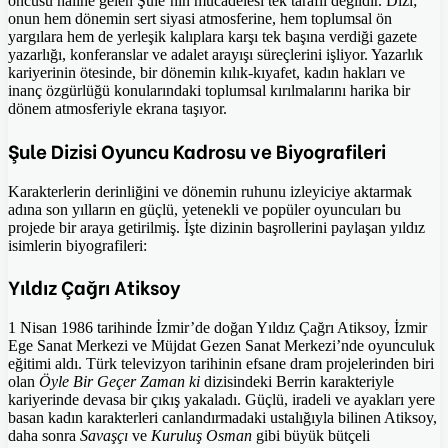
öncüsü haline gelen Şule’nin mücadelesi tek taraflı değildir. Dizi;
onun hem dönemin sert siyasi atmosferine, hem toplumsal ön
yargılara hem de yerleşik kalıplara karşı tek başına verdiği gazete
yazarlığı, konferanslar ve adalet arayışı süreçlerini işliyor. Yazarlık
kariyerinin ötesinde, bir dönemin kılık-kıyafet, kadın hakları ve
inanç özgürlüğü konularındaki toplumsal kırılmalarını harika bir
dönem atmosferiyle ekrana taşıyor.
Şule Dizisi Oyuncu Kadrosu ve Biyografileri
Karakterlerin derinliğini ve dönemin ruhunu izleyiciye aktarmak
adına son yılların en güçlü, yetenekli ve popüler oyuncuları bu
projede bir araya getirilmiş. İşte dizinin başrollerini paylaşan yıldız
isimlerin biyografileri:
Yıldız Çağrı Atiksoy
1 Nisan 1986 tarihinde İzmir’de doğan Yıldız Çağrı Atiksoy, İzmir
Ege Sanat Merkezi ve Müjdat Gezen Sanat Merkezi’nde oyunculuk
eğitimi aldı. Türk televizyon tarihinin efsane dram projelerinden biri
olan
Öyle Bir Geçer Zaman ki
dizisindeki Berrin karakteriyle
kariyerinde devasa bir çıkış yakaladı. Güçlü, iradeli ve ayakları yere
basan kadın karakterleri canlandırmadaki ustalığıyla bilinen Atiksoy,
daha sonra
Savaşçı
ve
Kuruluş Osman
gibi büyük bütçeli