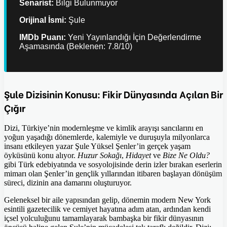
Senarist:
Bilgi Bulunmuyor
Orijinal İsmi:
Şule
IMDb Puanı:
Yeni Yayınlandığı İçin Değerlendirme
Aşamasında (Beklenen: 7.8/10)
Şule Dizisinin Konusu: Fikir Dünyasında Açılan Bir
Çığır
Dizi, Türkiye’nin modernleşme ve kimlik arayışı sancılarını en
yoğun yaşadığı dönemlerde, kalemiyle ve duruşuyla milyonlarca
insanı etkileyen yazar Şule Yüksel Şenler’in gerçek yaşam
öyküsünü konu alıyor.
Huzur Sokağı
,
Hidayet
ve
Bize Ne Oldu?
gibi Türk edebiyatında ve sosyolojisinde derin izler bırakan eserlerin
mimarı olan Şenler’in gençlik yıllarından itibaren başlayan dönüşüm
süreci, dizinin ana damarını oluşturuyor.
Geleneksel bir aile yapısından gelip, dönemin modern New York
esintili gazetecilik ve cemiyet hayatına adım atan, ardından kendi
içsel yolculuğunu tamamlayarak bambaşka bir fikir dünyasının