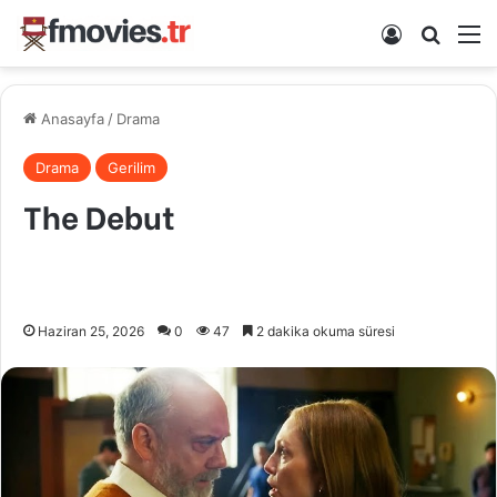
Kayıt Ol
Arama 
M
Anasayfa
/
Drama
Drama
Gerilim
The Debut
Haziran 25, 2026
0
47
2 dakika okuma süresi