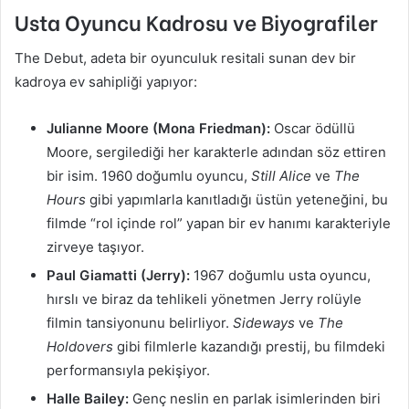
Usta Oyuncu Kadrosu ve Biyografiler
The Debut, adeta bir oyunculuk resitali sunan dev bir
kadroya ev sahipliği yapıyor:
Julianne Moore (Mona Friedman):
Oscar ödüllü
Moore, sergilediği her karakterle adından söz ettiren
bir isim. 1960 doğumlu oyuncu,
Still Alice
ve
The
Hours
gibi yapımlarla kanıtladığı üstün yeteneğini, bu
filmde “rol içinde rol” yapan bir ev hanımı karakteriyle
zirveye taşıyor.
Paul Giamatti (Jerry):
1967 doğumlu usta oyuncu,
hırslı ve biraz da tehlikeli yönetmen Jerry rolüyle
filmin tansiyonunu belirliyor.
Sideways
ve
The
Holdovers
gibi filmlerle kazandığı prestij, bu filmdeki
performansıyla pekişiyor.
Halle Bailey:
Genç neslin en parlak isimlerinden biri